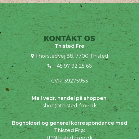
KONTAKT OS
Thisted Frø
Thorstedvej 88, 7700 Thisted
+ 45 97 92 25 66
CVR: 39275953
Mail vedr. handel på shoppen:
shop@thisted-froe.dk
Bogholderi og generel korrespondance med
Thisted Frø:
tf@thisted-froe.dk