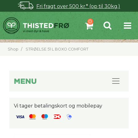
Fri fragt over 500 kr.* (op til 30kg.)
Shop
STRØELSE 51 L BOXO COMFORT
MENU
Vi tager betalingskort og mobilepay