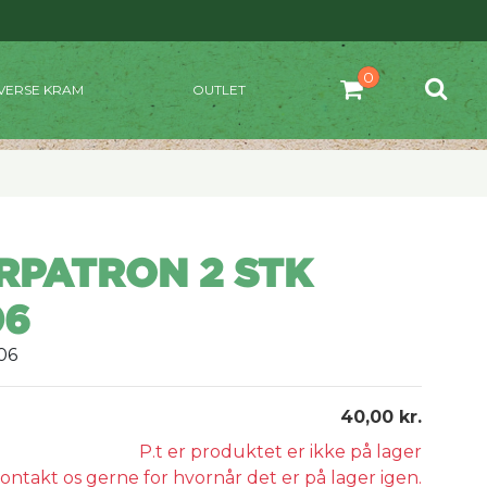
VERSE KRAM
OUTLET
ERPATRON 2 STK
06
06
40,00 kr.
P.t er produktet er ikke på lager
ontakt os gerne for hvornår det er på lager igen.