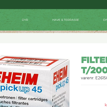
DYR
HAVE & TERRASSE
DI
FILT
T/20
varenr. E2615
k