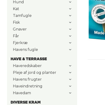
Hund
Kat
Tamfugle
Fisk
Gnaver
Får
Fjerkræ
Havens fugle
HAVE & TERRASSE
Haveredskaber
Pleje af jord og planter
Havens frugter
Haveindretning
Havedam
DIVERSE KRAM