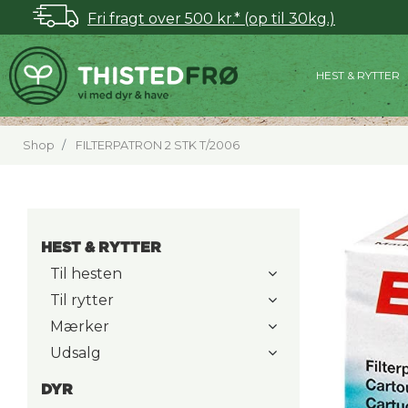
Fri fragt over 500 kr.* (op til 30kg.)
HEST & RYTTER
Shop
FILTERPATRON 2 STK T/2006
HEST & RYTTER
Til hesten
Til rytter
Mærker
Udsalg
DYR