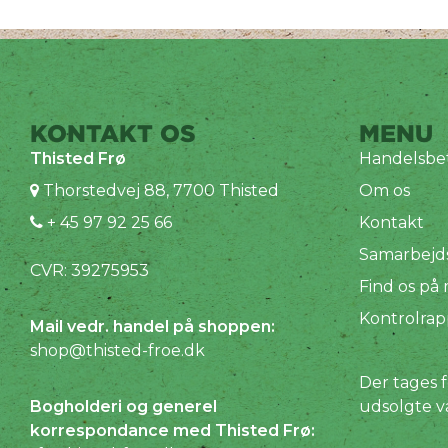
KONTAKT OS
MENU
Thisted Frø
Handelsbet
Thorstedvej 88, 7700 Thisted
Om os
+ 45 97 92 25 66
Kontakt
Samarbejd
CVR: 39275953
Find os på
Kontrolrap
Mail vedr. handel på shoppen:
shop@thisted-froe.dk
Der tages f
Bogholderi og generel
udsolgte v
korrespondance med Thisted Frø: