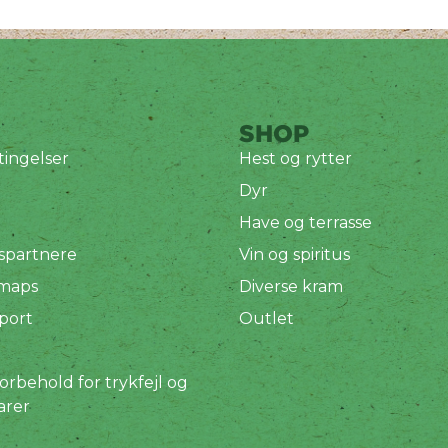
SHOP
ingelser
Hest og rytter
Dyr
Have og terrasse
spartnere
Vin og spiritus
 maps
Diverse kram
port
Outlet
orbehold for trykfejl og
arer