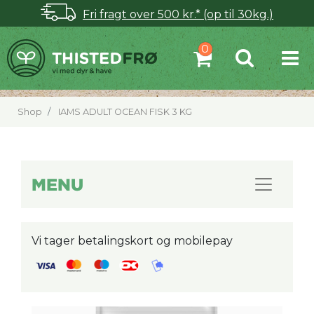
Fri fragt over 500 kr.* (op til 30kg.)
Shop
IAMS ADULT OCEAN FISK 3 KG
MENU
Vi tager betalingskort og mobilepay