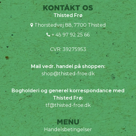
KONTAKT OS
Thisted Frø
Thorstedvej 88, 7700 Thisted
+ 45 97 92 25 66
CVR: 39275953
Mail vedr. handel på shoppen:
shop@thisted-froe.dk
Bogholderi og generel korrespondance med
Thisted Frø:
tf@thisted-froe.dk
MENU
Handelsbetingelser