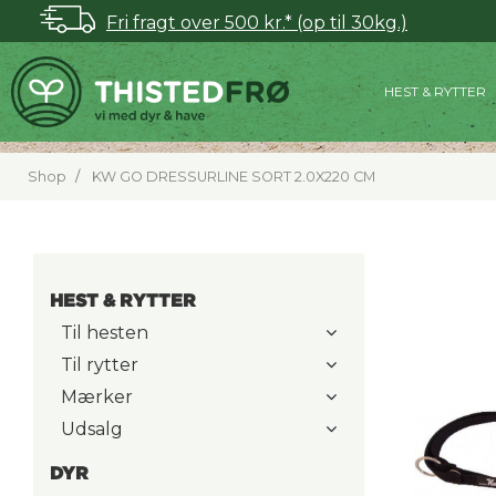
Fri fragt over 500 kr.* (op til 30kg.)
HEST & RYTTER
Shop
KW GO DRESSURLINE SORT 2.0X220 CM
HEST & RYTTER
Til hesten
Til rytter
Mærker
Udsalg
DYR