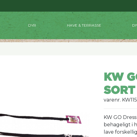
DYR
HAVE & TERRASSE
DI
KW G
SORT
varenr. KW11
KW GO Dressu
behageligt i 
lave forskell