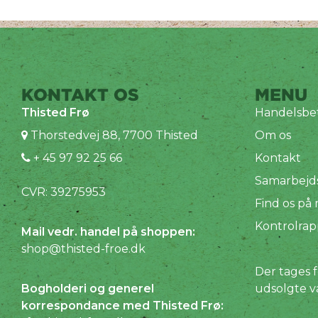
KONTAKT OS
MENU
Thisted Frø
Handelsbet
Thorstedvej 88, 7700 Thisted
Om os
+ 45 97 92 25 66
Kontakt
Samarbejd
CVR: 39275953
Find os på
Kontrolrap
Mail vedr. handel på shoppen:
shop@thisted-froe.dk
Der tages f
Bogholderi og generel
udsolgte v
korrespondance med Thisted Frø: