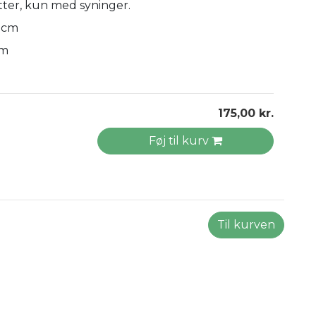
tter, kun med syninger.
 cm
cm
175,00 kr.
Føj til kurv
Til kurven