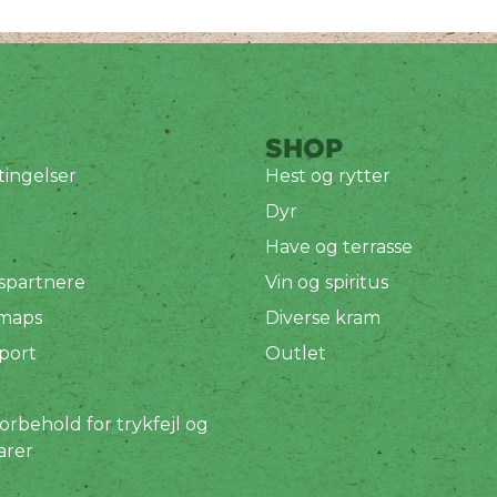
SHOP
ingelser
Hest og rytter
Dyr
Have og terrasse
spartnere
Vin og spiritus
 maps
Diverse kram
port
Outlet
orbehold for trykfejl og
arer