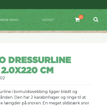
VERSE KRAM
OUTLET
O DRESSURLINE
 2.0X220 CM
502
rline i bomuldswebbing ligger blødt og
hånden. Den har 2 karabinhager og ringe til at
ige længder på snoren. En meget slidstærk snor