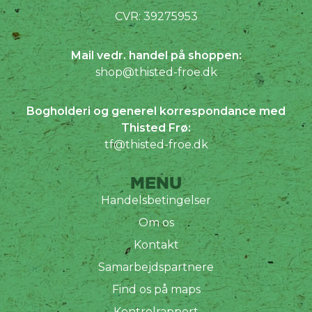
CVR: 39275953
Mail vedr. handel på shoppen:
shop@thisted-froe.dk
Bogholderi og generel korrespondance med
Thisted Frø:
tf@thisted-froe.dk
MENU
Handelsbetingelser
Om os
Kontakt
Samarbejdspartnere
Find os på maps
Kontrolrapport