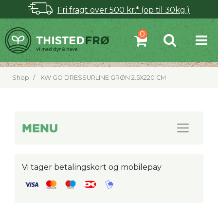
Fri fragt over 500 kr.* (op til 30kg.)
Shop
KW GO DRESSURLINE GRØN 2.5X220 CM
MENU
Vi tager betalingskort og mobilepay