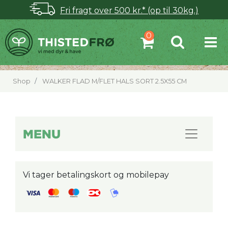
Fri fragt over 500 kr.* (op til 30kg.)
Shop
WALKER FLAD M/FLET HALS SORT 2.5X55 CM
MENU
Vi tager betalingskort og mobilepay