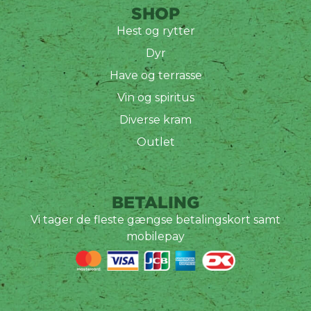
SHOP
Hest og rytter
Dyr
Have og terrasse
Vin og spiritus
Diverse kram
Outlet
BETALING
Vi tager de fleste gængse betalingskort samt
mobilepay