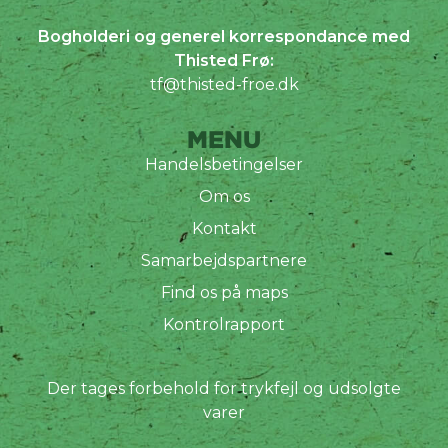
Bogholderi og generel korrespondance med
Thisted Frø:
tf@thisted-froe.dk
MENU
Handelsbetingelser
Om os
Kontakt
Samarbejdspartnere
Find os på maps
Kontrolrapport
Der tages forbehold for trykfejl og udsolgte
varer