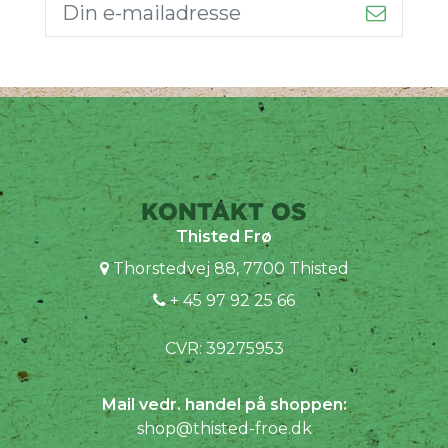
KONTAKT OS
Thisted Frø
Thorstedvej 88, 7700 Thisted
+ 45 97 92 25 66
CVR: 39275953
Mail vedr. handel på shoppen:
shop@thisted-froe.dk