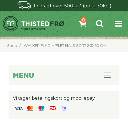
Fri fragt over 500 kr.* (op til 30kg.)
Shop
WALKER FLAD M/FLET HALS SORT 2.5X60 CM
MENU
Vi tager betalingskort og mobilepay