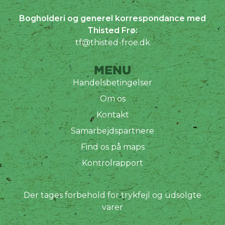
Bogholderi og generel korrespondance med
Thisted Frø:
tf@thisted-froe.dk
MENU
Handelsbetingelser
Om os
Kontakt
Samarbejdspartnere
Find os på maps
Kontrolrapport
Der tages forbehold for trykfejl og udsolgte
varer