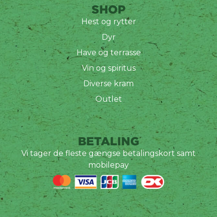
SHOP
Hest og rytter
Dyr
Have og terrasse
Vin og spiritus
Diverse kram
Outlet
BETALING
Vi tager de fleste gængse betalingskort samt
mobilepay