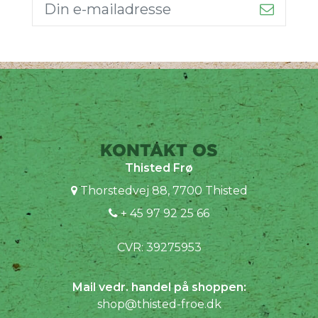
KONTAKT OS
Thisted Frø
Thorstedvej 88, 7700 Thisted
+ 45 97 92 25 66
CVR: 39275953
Mail vedr. handel på shoppen:
shop@thisted-froe.dk