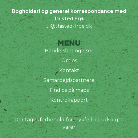
Bogholderi og generel korrespondance med
Thisted Frø:
tf@thisted-froe.dk
MENU
Handelsbetingelser
Om os
Kontakt
Samarbejdspartnere
Find os på maps
Kontrolrapport
Der tages forbehold for trykfejl og udsolgte
varer