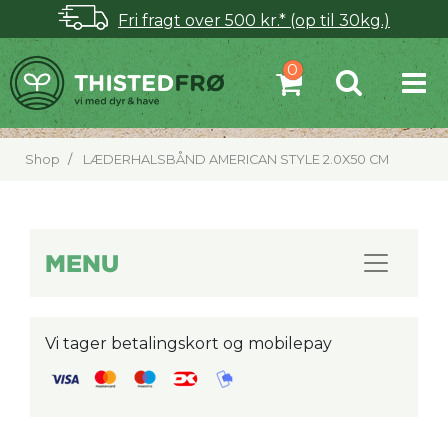
Fri fragt over 500 kr.* (op til 30kg.)
Shop
LÆDERHALSBÅND AMERICAN STYLE 2.0X50 CM
MENU
Vi tager betalingskort og mobilepay