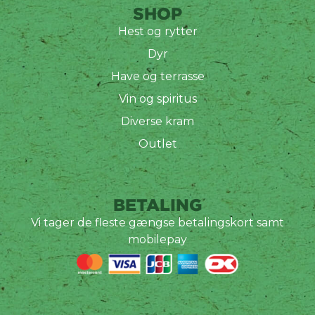
SHOP
Hest og rytter
Dyr
Have og terrasse
Vin og spiritus
Diverse kram
Outlet
BETALING
Vi tager de fleste gængse betalingskort samt
mobilepay