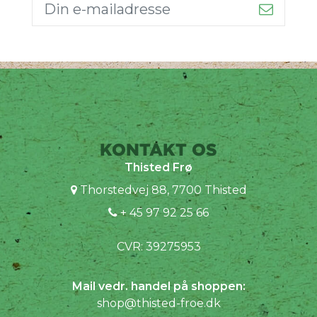
KONTAKT OS
Thisted Frø
Thorstedvej 88, 7700 Thisted
+ 45 97 92 25 66
CVR: 39275953
Mail vedr. handel på shoppen:
shop@thisted-froe.dk