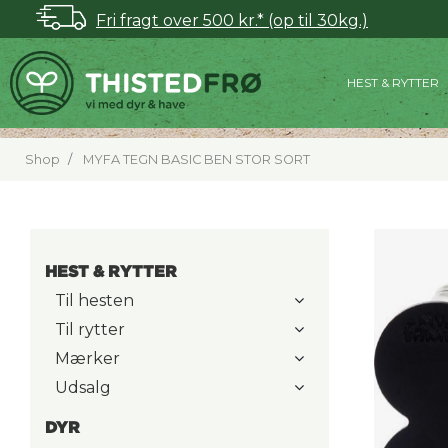
Fri fragt over 500 kr.* (op til 30kg.)
HEST & RYTTER
Shop
MYFA TEGN BASIC BEN STOR SORT
HEST & RYTTER
Til hesten
Til rytter
Mærker
Udsalg
DYR