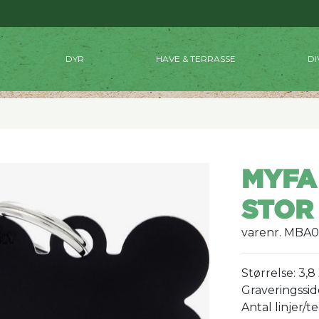
DYR
HAVE & TERRASSE
DI
MYFA
STOR
varenr. MBA
Størrelse: 3,8
Graveringssid
Antal linjer/t