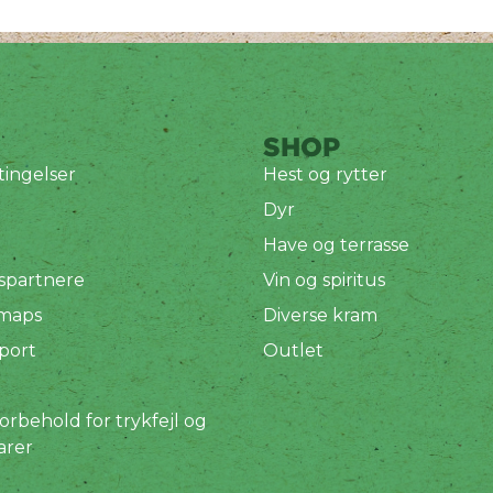
SHOP
ingelser
Hest og rytter
Dyr
Have og terrasse
spartnere
Vin og spiritus
 maps
Diverse kram
port
Outlet
orbehold for trykfejl og
arer