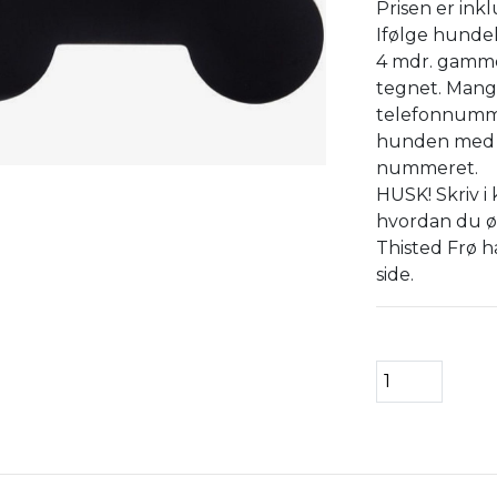
Prisen er inkl
Ifølge hunde
4 mdr. gammel
tegnet. Mang
telefonnummer
hunden med i 
nummeret.
HUSK! Skriv i
hvordan du ø
Thisted Frø h
side.