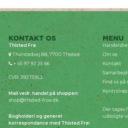
KONTAKT OS
MENU
Thisted Frø
Handelsbet
Thorstedvej 88, 7700 Thisted
Om os
+ 45 97 92 25 66
Kontakt
Samarbejd
CVR: 39275953
Find os på
Kontrolrap
Mail vedr. handel på shoppen:
shop@thisted-froe.dk
Der tages f
Bogholderi og generel
udsolgte v
korrespondance med Thisted Frø: