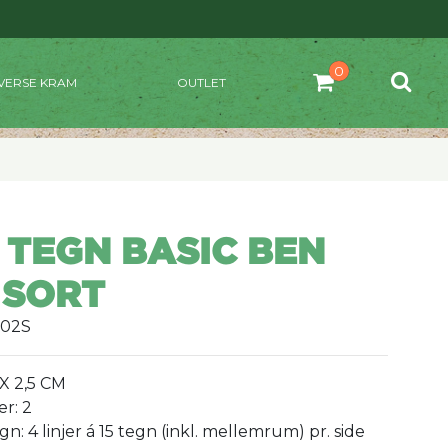
VERSE KRAM
OUTLET
 TEGN BASIC BEN
 SORT
002S
 X 2,5 CM
er: 2
egn: 4 linjer á 15 tegn (inkl. mellemrum) pr. side