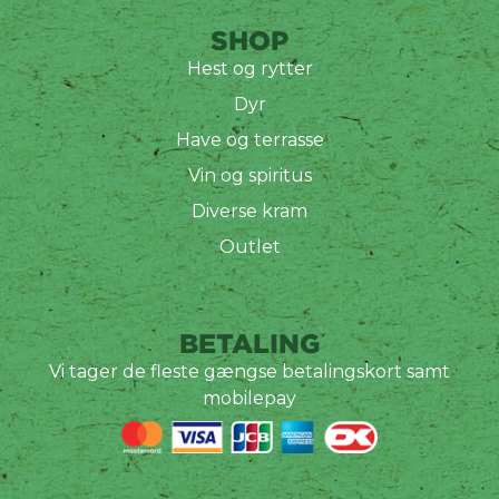
SHOP
Hest og rytter
Dyr
Have og terrasse
Vin og spiritus
Diverse kram
Outlet
BETALING
Vi tager de fleste gængse betalingskort samt
mobilepay