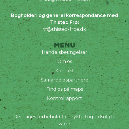
Bogholderi og generel korrespondance med
Thisted Frø:
tf@thisted-froe.dk
MENU
Handelsbetingelser
Om os
Kontakt
Samarbejdspartnere
Find os på maps
Kontrolrapport
Der tages forbehold for trykfejl og udsolgte
varer