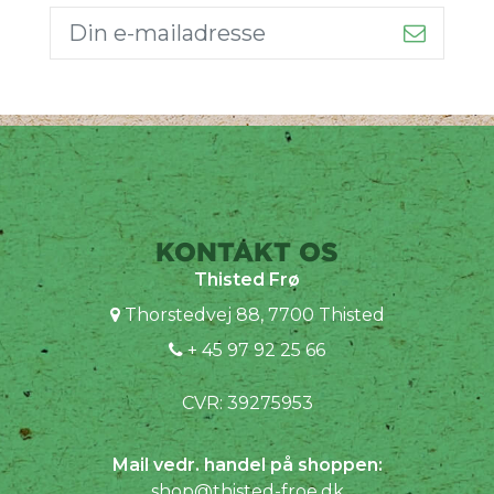
KONTAKT OS
Thisted Frø
Thorstedvej 88, 7700 Thisted
+ 45 97 92 25 66
CVR: 39275953
Mail vedr. handel på shoppen:
shop@thisted-froe.dk