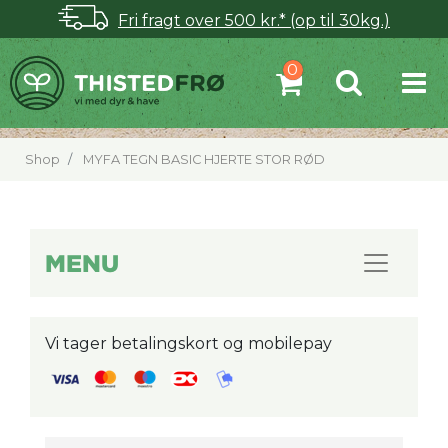
Fri fragt over 500 kr.* (op til 30kg.)
Shop
MYFA TEGN BASIC HJERTE STOR RØD
MENU
Vi tager betalingskort og mobilepay