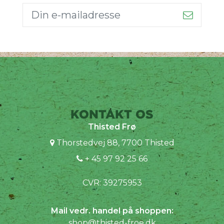
KONTAKT OS
Thisted Frø
Thorstedvej 88, 7700 Thisted
+ 45 97 92 25 66
CVR: 39275953
Mail vedr. handel på shoppen:
shop@thisted-froe.dk