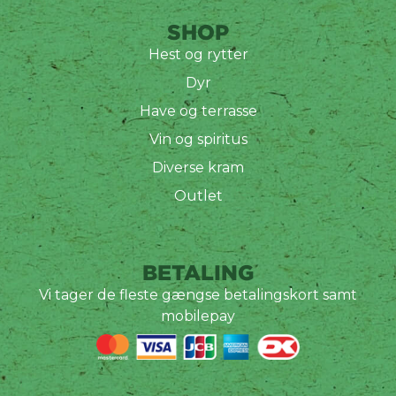
SHOP
Hest og rytter
Dyr
Have og terrasse
Vin og spiritus
Diverse kram
Outlet
BETALING
Vi tager de fleste gængse betalingskort samt
mobilepay