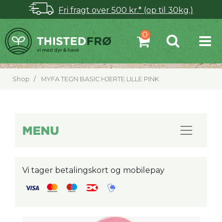
Fri fragt over 500 kr.* (op til 30kg.)
Shop
MYFA TEGN BASIC HJERTE LILLE PINK
MENU
Vi tager betalingskort og mobilepay