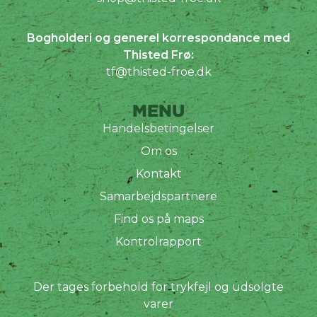
Bogholderi og generel korrespondance med
Thisted Frø:
tf@thisted-froe.dk
MENU
Handelsbetingelser
Om os
Kontakt
Samarbejdspartnere
Find os på maps
Kontrolrapport
Der tages forbehold for trykfejl og udsolgte
varer