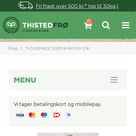
Fri fragt over 500 kr.* (op til 30kg.)
Shop
TYGGEPINDE 125X7-8 MM 100 STK
MENU
Vi tager betalingskort og mobilepay