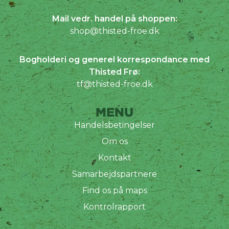
Mail vedr. handel på shoppen:
shop@thisted-froe.dk
Bogholderi og generel korrespondance med
Thisted Frø:
tf@thisted-froe.dk
MENU
Handelsbetingelser
Om os
Kontakt
Samarbejdspartnere
Find os på maps
Kontrolrapport