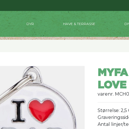
DYR
HAVE & TERRASSE
DI
MYFA
LOVE
varenr. MCH
Størrelse: 2,5
Graveringsside
Antal linjer/t