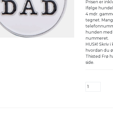
Prisen er inkl
Ifølge hunde
4 mdr. gammel
tegnet. Mang
telefonnummer
hunden med i 
nummeret.
HUSK! Skriv i
hvordan du ø
Thisted Frø h
side.