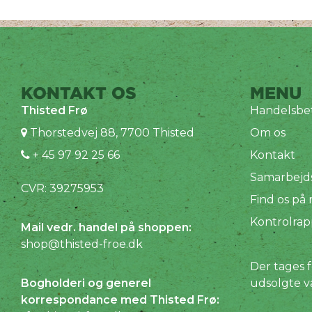
KONTAKT OS
MENU
Thisted Frø
Handelsbet
Thorstedvej 88, 7700 Thisted
Om os
+ 45 97 92 25 66
Kontakt
Samarbejd
CVR: 39275953
Find os på
Kontrolrap
Mail vedr. handel på shoppen:
shop@thisted-froe.dk
Der tages f
Bogholderi og generel
udsolgte v
korrespondance med Thisted Frø: