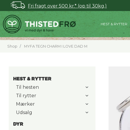
Fri fragt over 500 kr.* (op til 30kg.)
HEST & RYTTER
Shop
MYFA TEGN CHARM I LOVE DAD M
HEST & RYTTER
Til hesten
Til rytter
Mærker
Udsalg
DYR