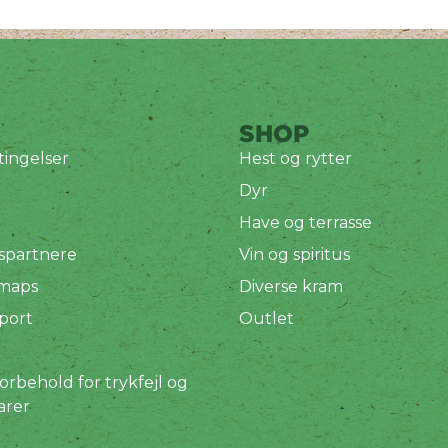
SHOP
ingelser
Hest og rytter
Dyr
Have og terrasse
spartnere
Vin og spiritus
 maps
Diverse kram
port
Outlet
orbehold for trykfejl og
arer