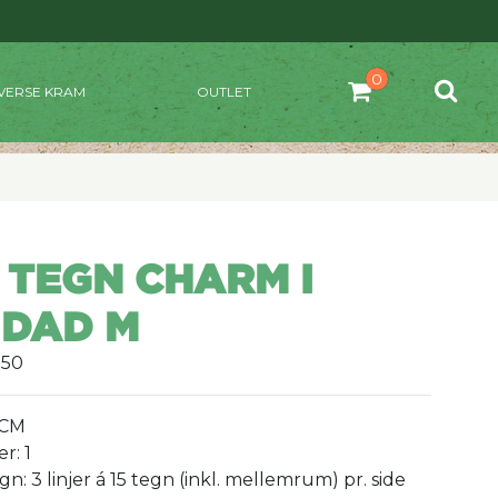
VERSE KRAM
OUTLET
 TEGN CHARM I
 DAD M
050
 CM
r: 1
egn: 3 linjer á 15 tegn (inkl. mellemrum) pr. side