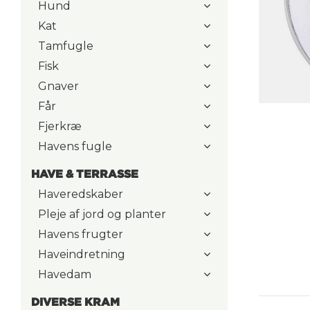
Hund
Kat
Tamfugle
Fisk
Gnaver
Får
Fjerkræ
Havens fugle
HAVE & TERRASSE
Haveredskaber
Pleje af jord og planter
Havens frugter
Haveindretning
Havedam
DIVERSE KRAM