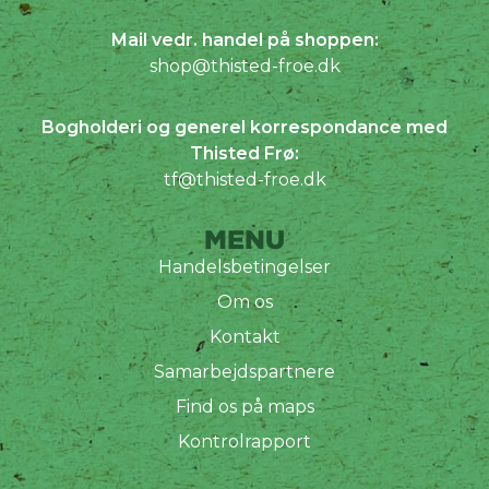
Mail vedr. handel på shoppen:
shop@thisted-froe.dk
Bogholderi og generel korrespondance med
Thisted Frø:
tf@thisted-froe.dk
MENU
Handelsbetingelser
Om os
Kontakt
Samarbejdspartnere
Find os på maps
Kontrolrapport