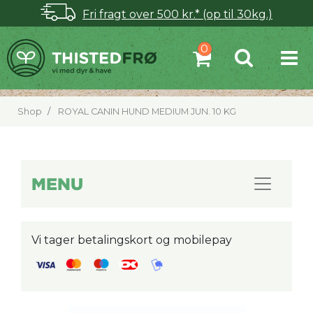
Fri fragt over 500 kr.* (op til 30kg.)
Shop
ROYAL CANIN HUND MEDIUM JUN. 10 KG
MENU
Vi tager betalingskort og mobilepay