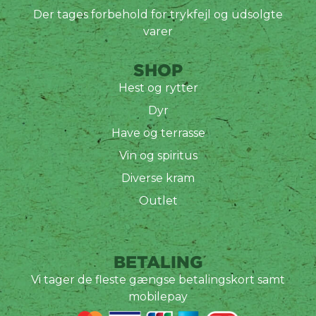
Der tages forbehold for trykfejl og udsolgte
varer
SHOP
Hest og rytter
Dyr
Have og terrasse
Vin og spiritus
Diverse kram
Outlet
BETALING
Vi tager de fleste gængse betalingskort samt
mobilepay