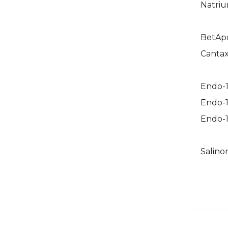
Natriu
BetApo
Cantax
Endo-1
Endo-1
Endo-1
Salino