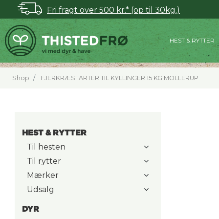
Fri fragt over 500 kr.* (op til 30kg.)
HEST & RYTTER
Shop
FJERKRÆSTARTER TIL KYLLINGER 15 KG MOLLERUP
HEST & RYTTER
Til hesten
Til rytter
Mærker
Udsalg
DYR