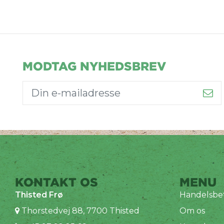
MODTAG NYHEDSBREV
KONTAKT OS
MENU
Thisted Frø
Handelsbet
Thorstedvej 88, 7700 Thisted
Om os