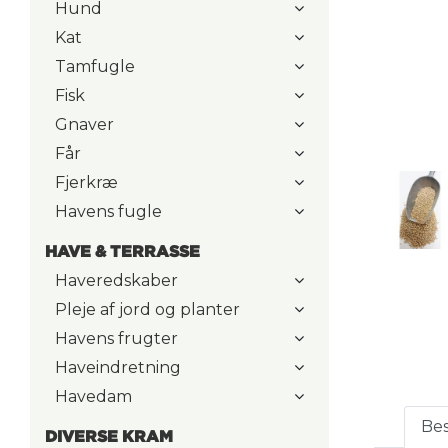
Hund
Kat
Tamfugle
Fisk
Gnaver
Får
Fjerkræ
Havens fugle
HAVE & TERRASSE
Haveredskaber
Pleje af jord og planter
Havens frugter
Haveindretning
Havedam
Bes
DIVERSE KRAM