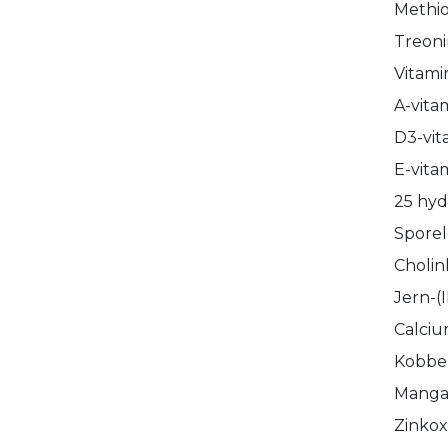
Methio
Treonin
Vitami
A-vita
D3-vit
E-vita
25 hyd
Sporel
Cholin
Jern-(
Calciu
Kobber
Mangan
Zinkox