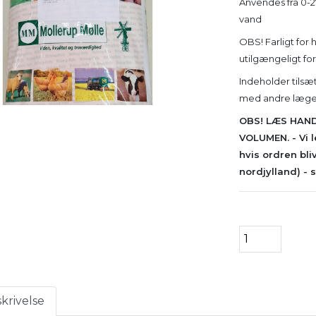
Anvendes fra 0-27
vand
OBS! Farligt for 
utilgængeligt for
Indeholder tils
med andre læge
OBS! LÆS
HAND
VOLUMEN.
- Vi
hvis ordren bliv
nordjylland)
- 
krivelse