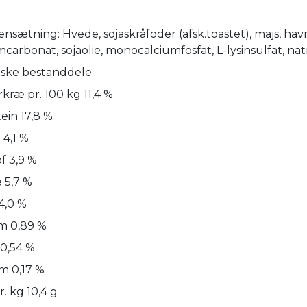
sætning: Hvede, sojaskråfoder (afsk.toastet), majs, havre
mcarbonat, sojaolie, monocalciumfosfat, L-lysinsulfat, na
iske bestanddele:
rkræ pr. 100 kg 11,4 %
ein 17,8 %
 4,1 %
f 3,9 %
 5,7 %
4,0 %
m 0,89 %
 0,54 %
m 0,17 %
r. kg 10,4 g