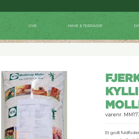
DYR
HAVE & TERRASSE
DI
FJER
KYLLI
MOLL
varenr. MM1
Et godt fuldfoder