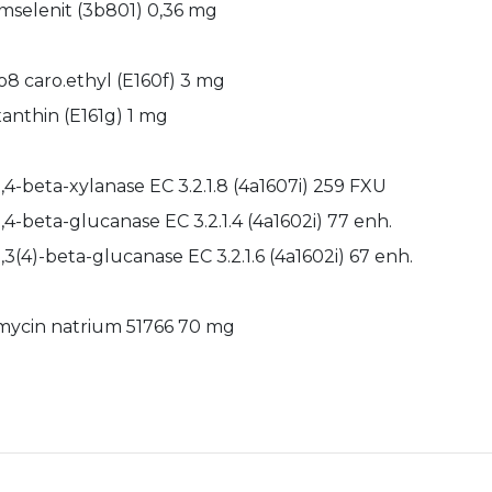
mselenit (3b801) 0,36 mg
8 caro.ethyl (E160f) 3 mg
anthin (E161g) 1 mg
,4-beta-xylanase EC 3.2.1.8 (4a1607i) 259 FXU
,4-beta-glucanase EC 3.2.1.4 (4a1602i) 77 enh.
,3(4)-beta-glucanase EC 3.2.1.6 (4a1602i) 67 enh.
mycin natrium 51766 70 mg