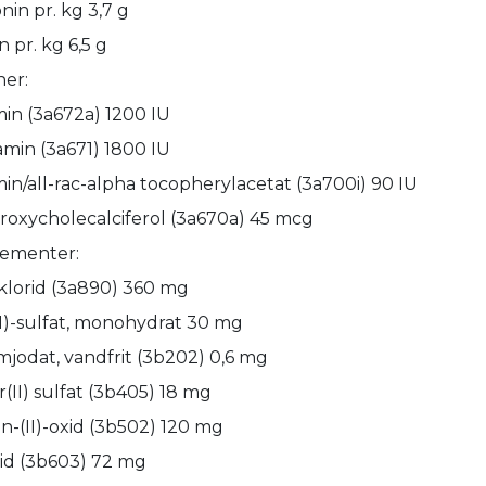
nin pr. kg 3,7 g
 pr. kg 6,5 g
ner:
min (3a672a) 1200 IU
amin (3a671) 1800 IU
min/all-rac-alpha tocopherylacetat (3a700i) 90 IU
roxycholecalciferol (3a670a) 45 mcg
ementer:
klorid (3a890) 360 mg
II)-sulfat, monohydrat 30 mg
mjodat, vandfrit (3b202) 0,6 mg
(II) sulfat (3b405) 18 mg
-(II)-oxid (3b502) 120 mg
id (3b603) 72 mg