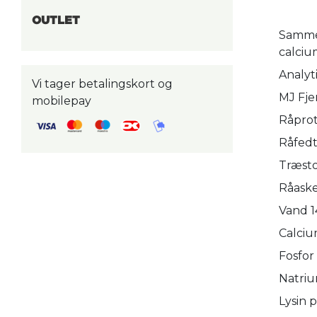
OUTLET
Sammen
calciu
Analyt
Vi tager betalingskort og
MJ Fje
mobilepay
Råprot
Råfedt
Træsto
Råaske
Vand 1
Calciu
Fosfor
Natriu
Lysin p