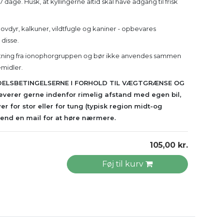
 dage. Husk, at kyllingerne altid skal have adgang til frisk
hovdyr, kalkuner, vildtfugle og kaniner - opbevares
 disse.
ætning fra ionophorgruppen og bør ikke anvendes sammen
midler.
ELSBETINGELSERNE I FORHOLD TIL VÆGTGRÆNSE OG
 leverer gerne indenfor rimelig afstand med egen bil,
er for stor eller for tung
(typisk region midt-og
send en mail for at høre nærmere.
105,00 kr.
Føj til kurv