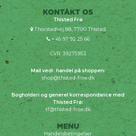
KONTAKT OS
Thisted Frø
Thorstedvej 88, 7700 Thisted
+ 45 97 92 25 66
CVR: 39275953
Mail vedr. handel på shoppen:
shop@thisted-froe.dk
Bogholderi og generel korrespondance med
Thisted Frø:
tf@thisted-froe.dk
MENU
Handelsbetingelser