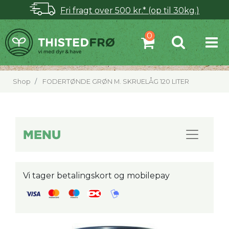
Fri fragt over 500 kr.* (op til 30kg.)
Shop
FODERTØNDE GRØN M. SKRUELÅG 120 LITER
MENU
Vi tager betalingskort og mobilepay