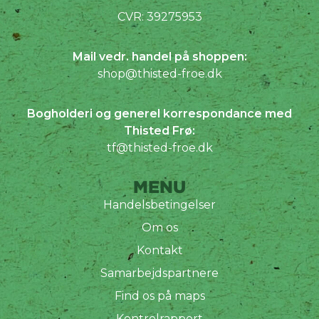
CVR: 39275953
Mail vedr. handel på shoppen:
shop@thisted-froe.dk
Bogholderi og generel korrespondance med
Thisted Frø:
tf@thisted-froe.dk
MENU
Handelsbetingelser
Om os
Kontakt
Samarbejdspartnere
Find os på maps
Kontrolrapport