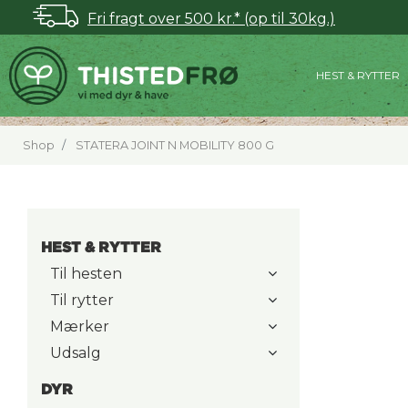
Fri fragt over 500 kr.* (op til 30kg.)
HEST & RYTTER
Shop
STATERA JOINT N MOBILITY 800 G
HEST & RYTTER
Til hesten
Til rytter
Mærker
Udsalg
DYR