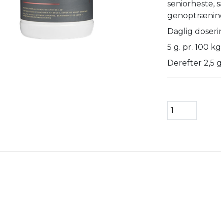
seniorheste, s
genoptrænin
Daglig doseri
5 g. pr. 100 
Derefter 2,5 g