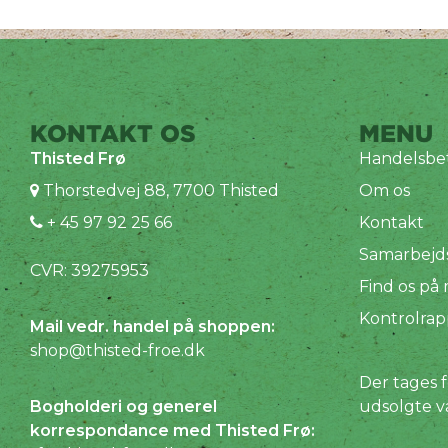
KONTAKT OS
MENU
Thisted Frø
Handelsbet
Thorstedvej 88, 7700 Thisted
Om os
+ 45 97 92 25 66
Kontakt
Samarbejd
CVR: 39275953
Find os på
Kontrolrap
Mail vedr. handel på shoppen:
shop@thisted-froe.dk
Der tages f
Bogholderi og generel
udsolgte v
korrespondance med Thisted Frø: