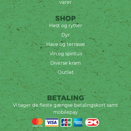
varer
SHOP
Hest og rytter
Dyr
Have og terrasse
Vin og spiritus
Diverse kram
Outlet
BETALING
Vi tager de fleste gængse betalingskort samt
mobilepay