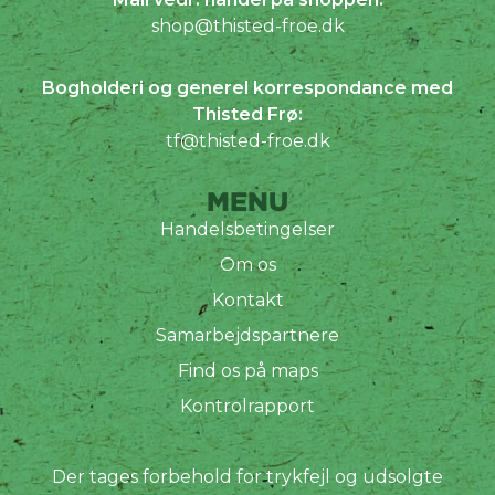
shop@thisted-froe.dk
Bogholderi og generel korrespondance med
Thisted Frø:
tf@thisted-froe.dk
MENU
Handelsbetingelser
Om os
Kontakt
Samarbejdspartnere
Find os på maps
Kontrolrapport
Der tages forbehold for trykfejl og udsolgte