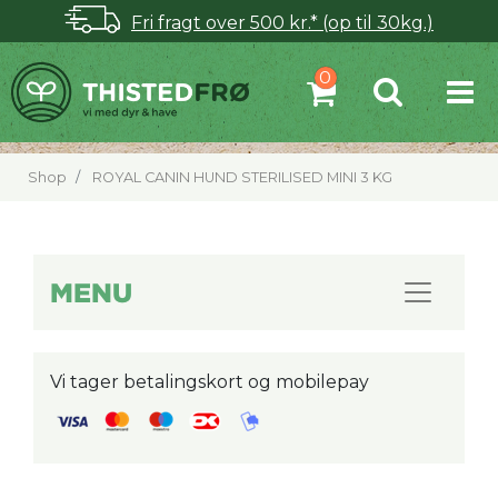
Fri fragt over 500 kr.* (op til 30kg.)
Shop
ROYAL CANIN HUND STERILISED MINI 3 KG
MENU
Vi tager betalingskort og mobilepay