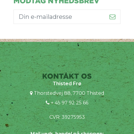
MODTAG NYHEDSBREV
KONTAKT OS
Thisted Frø
Thorstedvej 88, 7700 Thisted
+ 45 97 92 25 66
CVR: 39275953
Mail vedr. handel på shoppen: